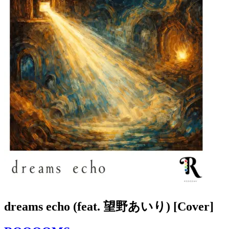
dreams echo (feat. 望野あいり) [Cover]