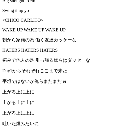
Big shought to'em
Swing it up yo
<CHICO CARLITO>
WAKE UP WAKE UP WAKE UP
朝から家族の為 働く友達カッケーな
HATERS HATERS HATERS
妬みで他人の足 引っ張る奴らはダッセーな
Day1からそれぞれここまで来た
平坦ではないが俺らまだまだ ei
上がる上に上に
上がる上に上に
上がる上に上に
吐いた煙みたいに