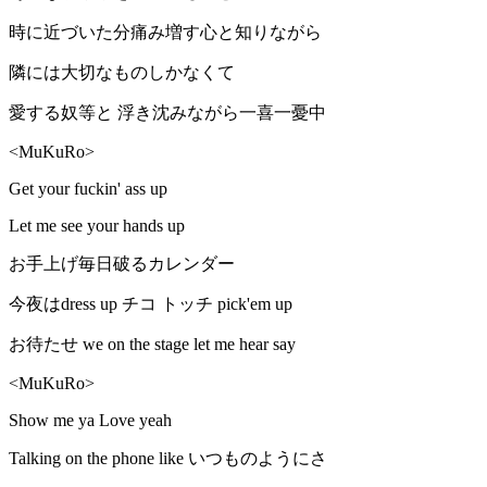
時に近づいた分痛み増す心と知りながら
隣には大切なものしかなくて
愛する奴等と 浮き沈みながら一喜一憂中
<MuKuRo>
Get your fuckin' ass up
Let me see your hands up
お手上げ毎日破るカレンダー
今夜はdress up チコ トッチ pick'em up
お待たせ we on the stage let me hear say
<MuKuRo>
Show me ya Love yeah
Talking on the phone like いつものようにさ