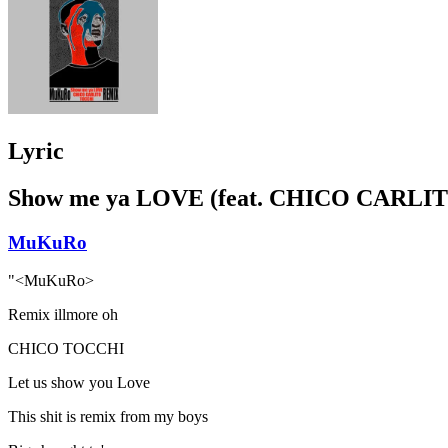
Lyric
Show me ya LOVE (feat. CHICO CARLI
MuKuRo
"<MuKuRo>
Remix illmore oh
CHICO TOCCHI
Let us show you Love
This shit is remix from my boys