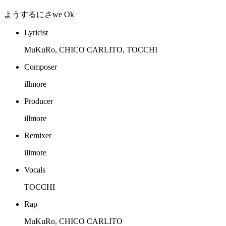
ようするにさwe Ok
Lyricist
MuKuRo, CHICO CARLITO, TOCCHI
Composer
illmore
Producer
illmore
Remixer
illmore
Vocals
TOCCHI
Rap
MuKuRo, CHICO CARLITO