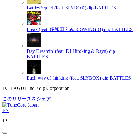
Battles Squad (feat. SLYBOX)
dip BATTLES
Freak (feat. 多和田えみ & SWING-O)
dip BATTLES
Day Dreamin' (feat. DJ Hiroking & Rayn)
dip
BATTLES
Each way of thinking (feat. SLYBOX)
dip BATTLES
D.LEAGUE inc. / dip Corporation
このリリースをシェア
EN
JP