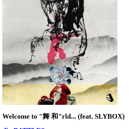
Welcome to "舞 和"rld... (feat. SLYBOX)