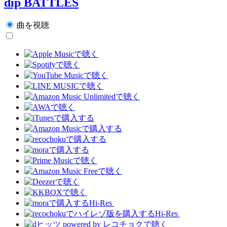
dip BATTLES
曲を視聴
Hi-Res
Hi-Res