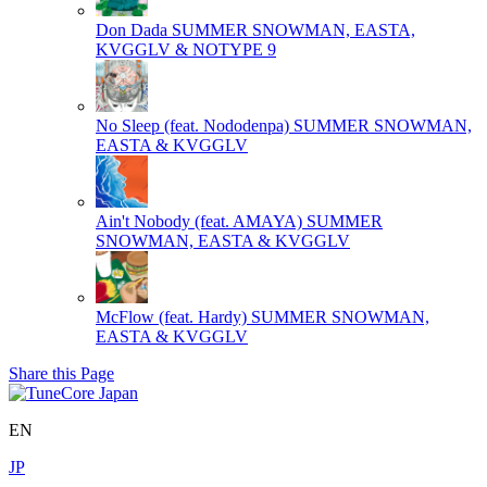
Don Dada
SUMMER SNOWMAN, EASTA,
KVGGLV & NOTYPE 9
No Sleep (feat. Nododenpa)
SUMMER SNOWMAN,
EASTA & KVGGLV
Ain't Nobody (feat. AMAYA)
SUMMER
SNOWMAN, EASTA & KVGGLV
McFlow (feat. Hardy)
SUMMER SNOWMAN,
EASTA & KVGGLV
Share this Page
EN
JP