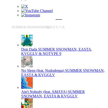
SUMMER SNOWMANの他のリリース
Don Dada
SUMMER SNOWMAN, EASTA,
KVGGLV & NOTYPE 9
No Sleep (feat. Nododenpa)
SUMMER SNOWMAN,
EASTA & KVGGLV
Ain't Nobody (feat. AMAYA)
SUMMER
SNOWMAN, EASTA & KVGGLV