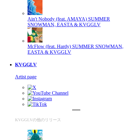
Ain't Nobody (feat. AMAYA)
SUMMER
SNOWMAN, EASTA & KVGGLV
McFlow (feat. Hardy)
SUMMER SNOWMAN,
EASTA & KVGGLV
KVGGLV
Artist page
KVGGLVの他のリリース