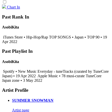
Chart In
Past Rank In
AsobiKita
iTunes Store • Hip-Hop/Rap TOP SONGS • Japan • TOP 90 • 19
Apr 2022
Past Playlist In
AsobiKita
Spotify • New Music Everyday - tuneTracks (curated by TuneCore
Japan) • 19 Apr 2022
Apple Music • 78 musi-curate TuneCore
Japan zone • 3 May 2022
Artist Profile
SUMMER SNOWMAN
Artist page