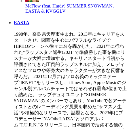
McFlow (feat. Hardy)
SUMMER SNOWMAN,
EASTA & KVGGLV
EASTA
1998年、奈良県天理市生まれ。2013年にキャリアをス
タートさせ、関西を中心にパワフルなライブで
HIPHOPシーンへ徐々に名を轟かした。 2021年に行わ
れた"ラップスタア誕生!2021"で準優勝した事を機にリ
スナーが大幅に増加する。キャリアスタート当初から
評価されてきた圧倒的ラップスキルに加え、メロディ
アスなフロウや等身大のキャラクターが大きな反響を
呼んだ。 2021年12月にはソロ名義のミックステー
プ"IRNET"をリリースし、iTunes Store, Apple Musicのジ
ャンル別アルバムチャートではそれぞれ最高2位まで上
り詰めた。 ラップデュオユニット"SUMMER
SNOWMAN"のメンバーでもあり、YouTubeで各アーテ
ィストとのレコーディング風景を収めた"サマスノ生
活"や積極的なリリースで、話題となる。 2023年にプ
ロデューサー"NAOtheLAIZA"とソロアルバ
ム"T.U.R.N."をリリースし、日本国内で活躍する他の