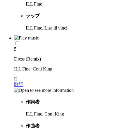
ILL Fine
ラップ
ILL Fine, Lisa lil vinci
5
Dress (Remix)
ILL Fine, Coni King
E
歌詞
作詞者
ILL Fine, Coni King
作曲者