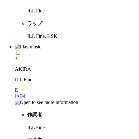
ILL Fine
ラップ
ILL Fine, KSK
3
AKIRA
ILL Fine
E
歌詞
作詞者
ILL Fine