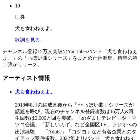
10
口臭
犬も食わねぇよ。
歌詞を見る
チャンネル登録15万人突破のYouTuberバンド「犬も食わねぇ
よ。」の「っぽい曲シリーズ」をまとめた音源集。待望の第
二弾がリリース。
アーティスト情報
犬も食わねぇよ。
2018年8月の結成直後から「○○っぽい曲」シリーズが
話題を呼び、現在のチャンネル登録者数は16万人&再
生回数は3,000万回を突破。「めざましテレビ」や「マ
ツコ会議」「新しいカギ」など全国区TV、ラジオへの
出演経験 「Adobe」「コクヨ」など有名企業とのタ
イアップ案件多数。2022年よりバンド「犬も食わねぇ