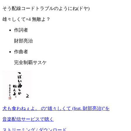
そう配線コードトラブルのようにね(ドヤ)
雄々しくて×4 無敵よ？
作詞者
財部亮治
作曲者
完全制覇サスケ
犬も食わねぇよ。 の“雄々しくて (feat. 財部亮治)”を
音楽配信サービスで聴く
ストリーミング / ダウンロード