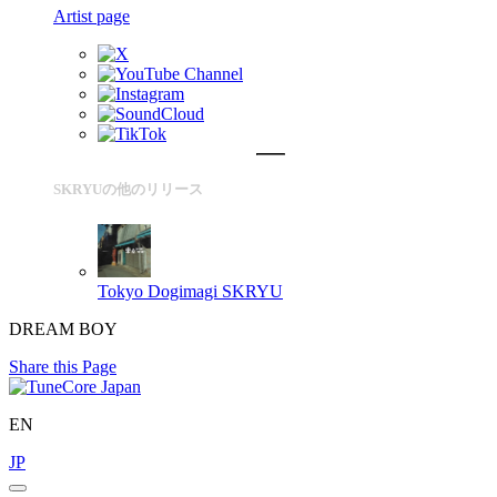
Artist page
SKRYUの他のリリース
Tokyo Dogimagi
SKRYU
DREAM BOY
Share this Page
EN
JP