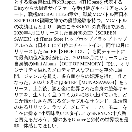
とする愛媛県松山市のRapper。4THCoastを代表する
Disryから大街道サイファーを受け継ぎキャリアをスタ
ート。戦極MC BATTLE23章や、凱旋MCバトル西日本
ZEPP TOUR福岡之陣での優勝経験を持つ。MCバトル
の功績はもとより、楽曲こそSKRYUの真骨頂である。
2020年4月にリリースした自身初のEP【SCREEN
SAVER】は iTunes Store ヒップホップ／ラップ トップ
アルバム（日本）にて1位にチャートイン、同年12月に
リリースした2nd EP【SHORT CUT】も同チャートに
て最高順位2位を記録した。2021年8月にリリースした
自身初のMini Album 【OUT OF MEMORY】では、オリ
ジナリティ溢れるメロディアスなフローを存分に展
開。ジャンルを超え、多方面からの好評を得た一作と
なった。2022年8月には3rd EP【MUNASAWAGI】をリ
リース。上京後、酒と金に翻弄された自身の堕落キャ
リアを、生々しく且つコミカルに歌い上げている。ど
こか懐かしさを感じるダンサブルなサウンド。生活感
のあるリリック。ラップ、メロディー、ハーモニーを
自在に操る "小気味良いスタイル" がSKRYUの十八番
と言えるだろう。 癖のあるGrooveと独特の世界観を是
非、体感してほしい。