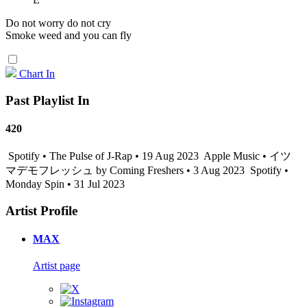
Do not worry do not cry
Smoke weed and you can fly
Chart In
Past Playlist In
420
Spotify • The Pulse of J-Rap • 19 Aug 2023
Apple Music • イツ
マデモフレッシュ by Coming Freshers • 3 Aug 2023
Spotify •
Monday Spin • 31 Jul 2023
Artist Profile
MAX
Artist page