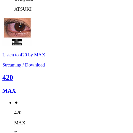
ATSUKI
Listen to 420 by MAX
Streaming / Download
420
MAX
⚫︎
420
MAX
E