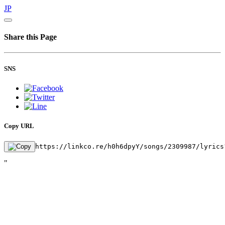
JP
Share this Page
SNS
Copy URL
https://linkco.re/h0h6dpyY/songs/2309987/lyrics
"