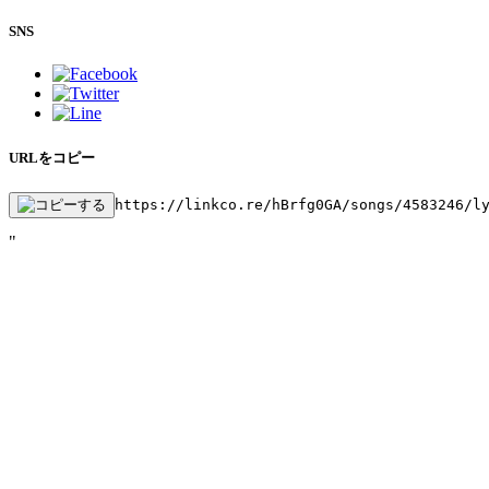
SNS
URLをコピー
https://linkco.re/hBrfg0GA/songs/4583246/l
"