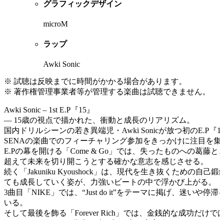
グラフィックデザイン
microM
ラップ
Awki Sonic
※ 試聴は反映までに時間がかかる場合があります。
※ 著作権管理事業者等が管理する楽曲は試聴できません。
Awki Sonic – 1st E.P『15』
― 15歳の視点で描かれた、衝動と成長のリアリズム。
国内ドリルシーンの若き異端児・Awki Sonicが放つ初のE
SENAの楽曲でのフィーチャリング参加をきっかけに注目を集め、
E.Pの幕を開ける「Come & Go」では、失ったものへ
超えて未来を切り開こうとする確かな意志を感じさせる。
続く「Jakuniku Kyoushock」は、現代を生き抜
ても成長していく姿が、力強いビートの中で浮かび上がる。
3曲目「NIKE」では、“Just do it”をテーマに掲
いる。
そして最後を飾る「Forever Rich」では、金銭的な