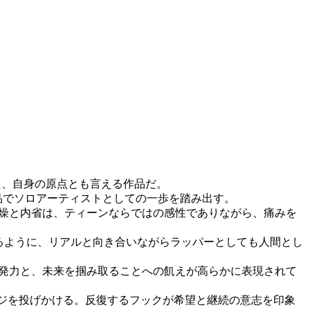
された、自身の原点とも言える作品だ。
この作品でソロアーティストとしての一歩を踏み出す。
む焦燥と内省は、ティーンならではの感性でありながら、痛みを
徴されるように、リアルと向き合いながらラッパーとしても人間とし
えの爆発力と、未来を掴み取ることへの飢えが高らかに表現されて
セージを投げかける。反復するフックが希望と継続の意志を印象