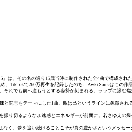
.P『15』は、その名の通り15歳当時に制作された全4曲で構成
TikTokで260万再生を記録したのち、Awki Sonicは
の葛藤と、それでも前へ進もうとする姿勢が刻まれる。ラップに滲
くための自己鍛錬と闘志をテーマにした1曲。敵は己というラインに象
げ、迷いや停滞を振り切るような加速感とエネルギーが前面に。若さゆ
成功だけではなく、夢を追い続けることこそが真の豊かさというメッ