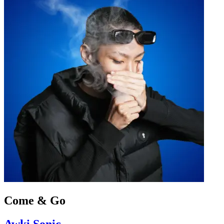
Come & Go
Awki Sonic