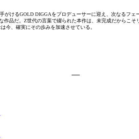
ityなどを手がけるGOLD DIGGAをプロデューサーに迎え、次なるフェー
ような作品だ。Z世代の言葉で綴られた本作は、未完成だからこ
nicは今、確実にその歩みを加速させている。
A
A