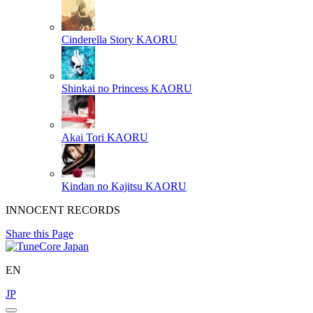
Cinderella Story
KAORU
Shinkai no Princess
KAORU
Akai Tori
KAORU
Kindan no Kajitsu
KAORU
INNOCENT RECORDS
Share this Page
EN
JP