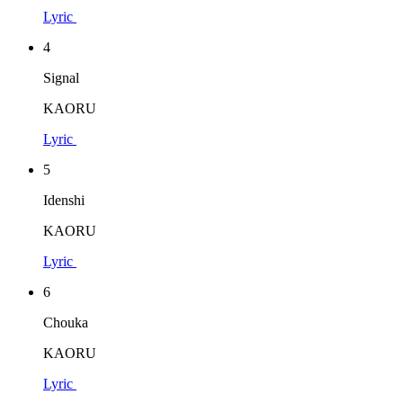
Lyric
4
Signal
KAORU
Lyric
5
Idenshi
KAORU
Lyric
6
Chouka
KAORU
Lyric