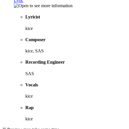
Lyric
Lyricist
kice
Composer
kice, SAS
Recording Engineer
SAS
Vocals
kice
Rap
kice