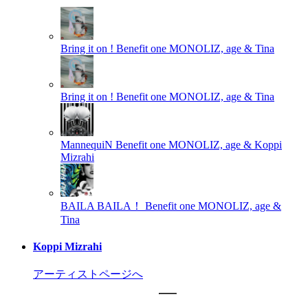
Bring it on !
Benefit one MONOLIZ, age & Tina
Bring it on !
Benefit one MONOLIZ, age & Tina
MannequiN
Benefit one MONOLIZ, age & Koppi
Mizrahi
BAILA BAILA！
Benefit one MONOLIZ, age &
Tina
Koppi Mizrahi
アーティストページへ