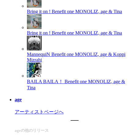
Bring it on !
Benefit one MONOLIZ, age & Tina
Bring it on !
Benefit one MONOLIZ, age & Tina
MannequiN
Benefit one MONOLIZ, age & Koppi
Mizrahi
BAILA BAILA！
Benefit one MONOLIZ, age &
Tina
age
アーティストページへ
ageの他のリリース