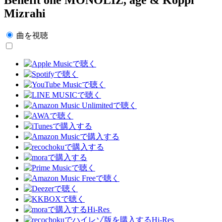
Mizrahi
曲を視聴
Hi-Res
Hi-Res