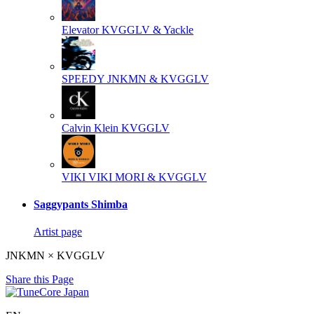
Elevator
KVGGLV & Yackle
SPEEDY
JNKMN & KVGGLV
Calvin Klein
KVGGLV
VIKI VIKI
MORI & KVGGLV
Saggypants Shimba
Artist page
JNKMN × KVGGLV
Share this Page