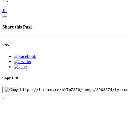
EN
JP
Share this Page
SNS
Copy URL
https://linkco.re/hYTmZ3F0/songs/3963374/lyrics
"