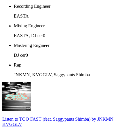
Recording Engineer
EASTA
Mixing Engineer
EASTA, DJ cer0
Mastering Engineer
DJ cer0
Rap
JNKMN, KVGGLV, Saggypants Shimba
Listen to TOO FAST (feat. Saggypants Shimba) by JNKMN,
KVGGLV