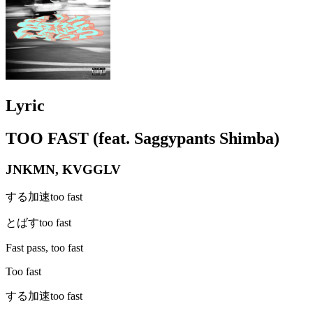
Lyric
TOO FAST (feat. Saggypants Shimba)
JNKMN, KVGGLV
する加速too fast
とばすtoo fast
Fast pass, too fast
Too fast
する加速too fast