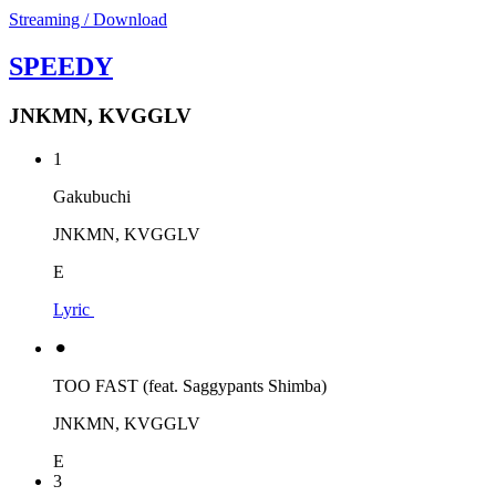
Streaming / Download
SPEEDY
JNKMN, KVGGLV
1
Gakubuchi
JNKMN, KVGGLV
E
Lyric
⚫︎
TOO FAST (feat. Saggypants Shimba)
JNKMN, KVGGLV
E
3