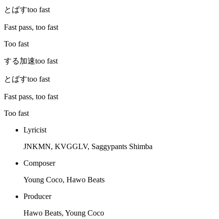
とばすtoo fast
Fast pass, too fast
Too fast
する加速too fast
とばすtoo fast
Fast pass, too fast
Too fast
Lyricist
JNKMN, KVGGLV, Saggypants Shimba
Composer
Young Coco, Hawo Beats
Producer
Hawo Beats, Young Coco