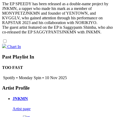
The EP SPEEDY has been released as a double-name project by
JNKMN, a rapper who made his mark as a member of
MONYPETZJNKMN and founder of YENTOWN, and
KVGGLV, who gained attention through his performance on
RAPSTAR 2023 and his collaboration with NORIKIYO.
The guest artist featured on the EP is Saggypants Shimba, who also
co-released the EP SAGGYPANTSJNKMN with JNKMN.
Chart In
Past Playlist In
TOO FAST
Spotify • Monday Spin • 10 Nov 2025
Artist Profile
JNKMN
Artist page