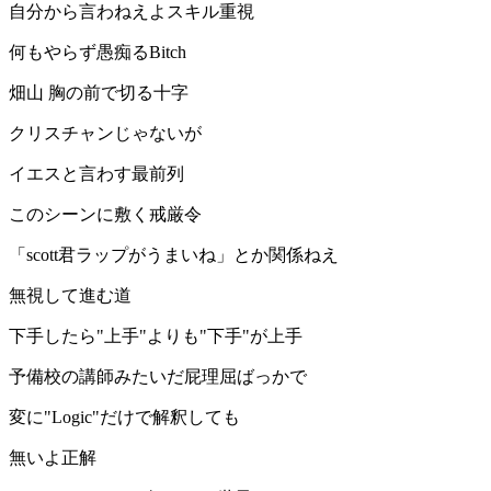
自分から言わねえよスキル重視
何もやらず愚痴るBitch
畑山 胸の前で切る十字
クリスチャンじゃないが
イエスと言わす最前列
このシーンに敷く戒厳令
「scott君ラップがうまいね」とか関係ねえ
無視して進む道
下手したら"上手"よりも"下手"が上手
予備校の講師みたいだ屁理屈ばっかで
変に"Logic"だけで解釈しても
無いよ正解