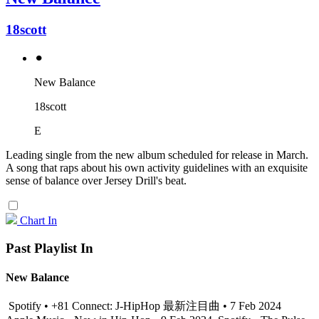
18scott
⚫︎
New Balance
18scott
E
Leading single from the new album scheduled for release in March.
A song that raps about his own activity guidelines with an exquisite
sense of balance over Jersey Drill's beat.
Chart In
Past Playlist In
New Balance
Spotify • +81 Connect: J-HipHop 最新注目曲 • 7 Feb 2024