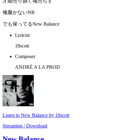
才能売り捌く魂売らず
俺履かないNB
でも保ってるNew Balance
Lyricist
18scott
Composer
ANDRÉ A LA PROD
Listen to New Balance by 18scott
Streaming / Download
New Balance