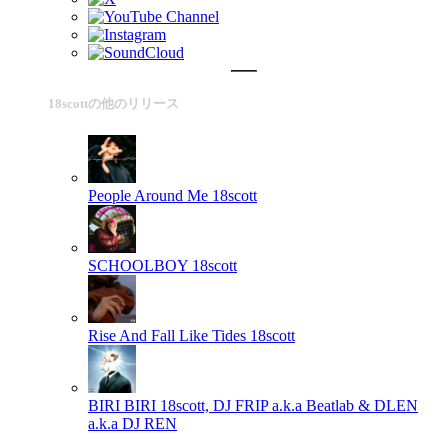
18scottの他のリリース
People Around Me
18scott
SCHOOLBOY
18scott
Rise And Fall Like Tides
18scott
BIRI BIRI
18scott, DJ FRIP a.k.a Beatlab & DLEN
a.k.a DJ REN