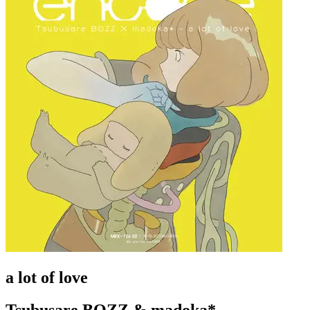
a lot of love
Tsubusare BOZZ & madoka*