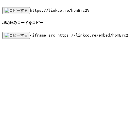
https://linkco.re/hpmErc2V
埋め込みコードをコピー
<iframe src=https://linkco.re/embed/hpmErc