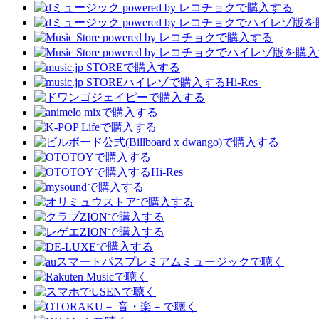
Hi-Res
Hi-Res