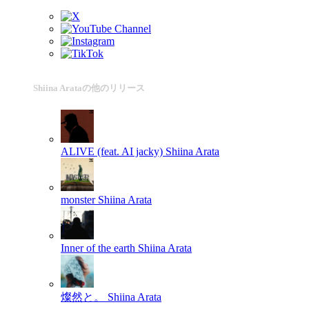
Shiina Arataの他のリリース
ALIVE (feat. AI jacky)
Shiina Arata
monster
Shiina Arata
Inner of the earth
Shiina Arata
燦然と。
Shiina Arata