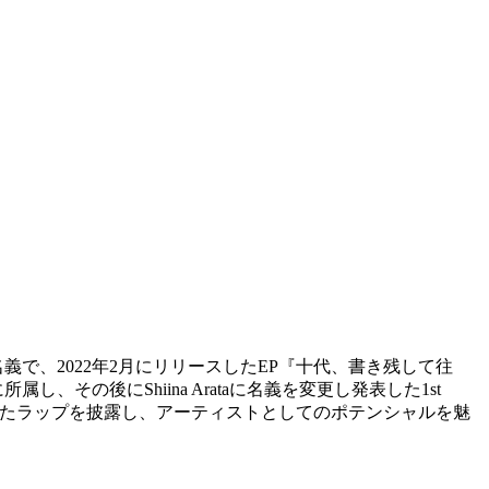
で、2022年2月にリリースしたEP『十代、書き残して往
その後にShiina Arataに名義を変更し発表した1st
制の効いたラップを披露し、アーティストとしてのポテンシャルを魅