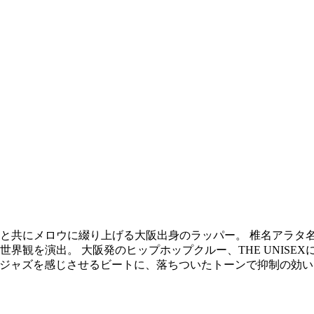
共にメロウに綴り上げる大阪出身のラッパー。 椎名アラタ名義
演出。 大阪発のヒップホップクルー、THE UNISEXに所属し、
ckyを迎え、ジャズを感じさせるビートに、落ちついたトーンで抑