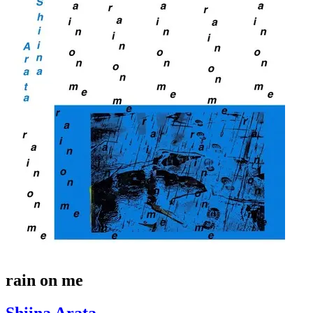
rain on me
Shiina Arata