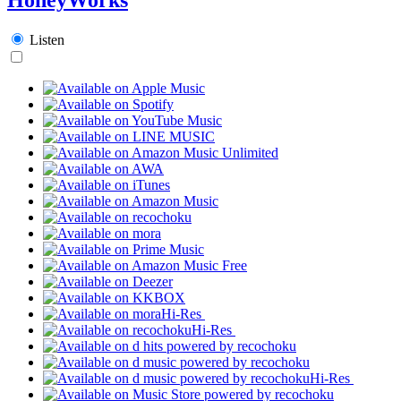
Listen
Hi-Res
Hi-Res
Hi-Res