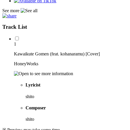
See more
Track List
1
Kawaikute Gomen (feat. kohanaramu) [Cover]
HoneyWorks
Lyricist
shito
Composer
shito
※ Preview may take some time.