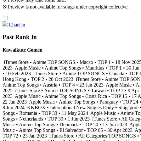
※ Preview is not available for songs under copyright collective.
Chart In
Past Rank In
Kawaikute Gomen
iTunes Store • Anime TOP SONGS • Macao • TOP 1 • 18 Nov 202
2023
Apple Music • Anime Top Songs • Mauritius • TOP 1 • 30 Ju
• 10 Feb 2023
iTunes Store • Anime TOP SONGS • Canada • TOP 1
Hong Kong • TOP 2 • 20 Oct 2023
iTunes Store • Anime TOP SON
Anime Top Songs • Austria • TOP 4 • 23 Jan 2023
Apple Music • An
2025
iTunes Store • Anime TOP SONGS • Taiwan • TOP 7 • 9 Apr
2023
Apple Music • Anime Top Songs • Costa Rica • TOP 15 • 17
22 Jan 2023
Apple Music • Anime Top Songs • Paraguay • TOP 24 
8 Jun 2024
KKBOX • International New Singles Daily • Singapore 
Songs • Romania • TOP 33 • 11 May 2024
Apple Music • Anime Top
Songs • Netherlands • TOP 39 • 1 Jun 2023
iTunes Store • All Cate
Music • Anime Top Songs • Denmark • TOP 50 • 13 Jun 2023
Apple
Music • Anime Top Songs • El Salvador • TOP 65 • 30 Apr 2023
App
TOP 72 • 23 Jan 2023
iTunes Store • All Categories TOP SONGS •