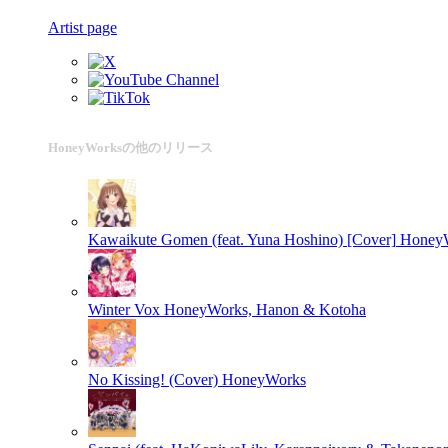
Artist page
HoneyWorksの他のリリース
Kawaikute Gomen (feat. Yuna Hoshino) [Cover]
Honey
Winter Vox
HoneyWorks, Hanon & Kotoha
No Kissing! (Cover)
HoneyWorks