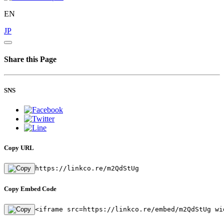
EN
JP
Share this Page
SNS
Copy URL
https://linkco.re/m2QdStUg
Copy Embed Code
<iframe src=https://linkco.re/embed/m2QdStUg wi