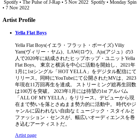
Spotify • The Pulse of J-Rap • 5 Nov 2022
Spotify • Monday Spin
• 7 Nov 2022
Artist Profile
Yella Flat Boys
Yella Flat Boys(イエラ・フラット・ボーイズ) Viliy
Yam(ヴィリー・ヤム)、LAW(ロウ)、Aju(アジュ）の3
人で2020年に結成されたヒップホップ・ユニットYella
Flat Boys。 東京と横浜を中心に活動を開始し、2021年
1月に1stシングル「HOT YELLA」をデジタル配信にて
リリース。同時にYouTubeにて公開されたMVは、2023
年現在11万回再生を達成。 ストリーミング総再生回数
は100万を突破。 2023年1月には待望の1st アルバム
「ALL OF MY YELLA」をリリース。デビューから現
在まで勢いを落とさぬまま勢力的に活動中。 時代やジ
ャンルに囚われない自由なミュージック・スタイルと
ファッション・センスが、幅広いオーディエンスを巻
き込むアーティストだ。
Artist page