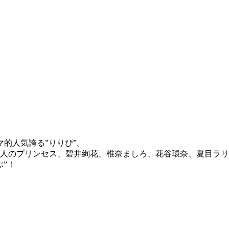
的人気誇る”りりぴ”。
4人のプリンセス、碧井絢花、椎奈ましろ、花谷環奈、夏目ラ
”！