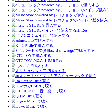
Hi-Res
Hi-Res