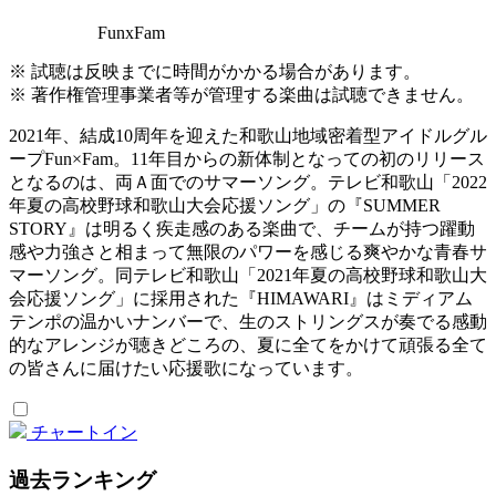
FunxFam
※ 試聴は反映までに時間がかかる場合があります。
※ 著作権管理事業者等が管理する楽曲は試聴できません。
2021年、結成10周年を迎えた和歌山地域密着型アイドルグル
ープFun×Fam。11年目からの新体制となっての初のリリース
となるのは、両Ａ面でのサマーソング。テレビ和歌山「2022
年夏の高校野球和歌山大会応援ソング」の『SUMMER
STORY』は明るく疾走感のある楽曲で、チームが持つ躍動
感や力強さと相まって無限のパワーを感じる爽やかな青春サ
マーソング。同テレビ和歌山「2021年夏の高校野球和歌山大
会応援ソング」に採用された『HIMAWARI』はミディアム
テンポの温かいナンバーで、生のストリングスが奏でる感動
的なアレンジが聴きどころの、夏に全てをかけて頑張る全て
の皆さんに届けたい応援歌になっています。
チャートイン
過去ランキング