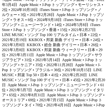
年3月4日
Apple Music • J-Pop トップソング • モーリシャス •
2位 • 2024年10月18日
iTunes Store • J-Pop トップソング • ノ
ルウェー • 3位 • 2021年2月28日
Apple Music • J-Pop トップソ
ング • ラオス • 6位 • 2024年9月18日
iTunes Store • J-Pop トッ
プソング • ニュージーランド • 14位 • 2024年5月8日
iTunes
Store • J-Pop トップソング • 香港 • 15位 • 2021年2月27日
LINE MUSIC • ソング Top 100 リアルタイム • 日本 • 22位 •
2021年2月19日
KKBOX • 邦楽 新曲 デイリー • 日本 • 24位 •
2021年3月8日
KKBOX • 総合 新曲 デイリー • 日本 • 26位 •
2021年3月8日
KKBOX • 邦楽 新曲 ウィークリー • 日本 • 29
位 • 2021年3月11日
Apple Music • J-Pop トップソング • サウ
ジアラビア • 31位 • 2021年5月14日
Apple Music • J-Pop トッ
プソング • ケニア • 35位 • 2022年11月28日
Apple Music • J-
Pop トップソング • ブラジル • 36位 • 2021年10月15日
LINE
MUSIC • 邦楽 Top 50 • 日本 • 41位 • 2021年2月20日
LINE
MUSIC • ソング Top 100 デイリー • 日本 • 45位 • 2021年2月20
日
Apple Music • J-Pop トップソング • ニュージーランド • 61
位 • 2021年5月7日
Apple Music • J-Pop トップソング • イタリ
ア • 65位 • 2021年8月31日
Apple Music • J-Pop トップソング •
オーストリア • 69位 • 2021年7月15日
Apple Music • J-Pop ト
ップソング • タイ • 70位 • 2021年4月16日
Apple Music • J-Pop