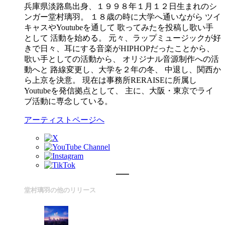
兵庫県淡路島出身、１９９８年１月１２日生まれのシ
ンガー堂村璃羽。 １８歳の時に大学へ通いながら ツイ
キャスやYoutubeを通して 歌ってみたを投稿し歌い手
として 活動を始める。 元々、ラップミュージックが好
きで日々、耳にする音楽がHIPHOPだったことから、
歌い手としての活動から、 オリジナル音源制作への活
動へと 路線変更し、大学を２年の冬、 中退し、関西か
ら上京を決意。 現在は事務所RERAISEに所属し
Youtubeを発信拠点として、 主に、大阪・東京でライ
ブ活動に専念している。
アーティストページへ
堂村璃羽の他のリリース