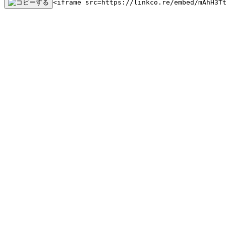
<iframe src=https://linkco.re/embed/mAhH3T