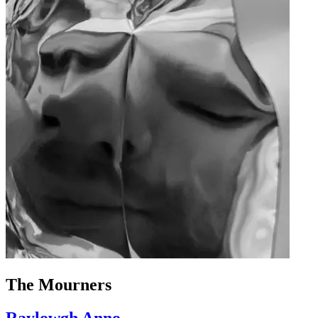
The Mourners
Raylowgh Anno