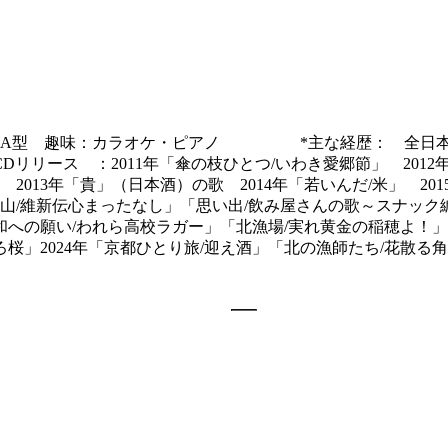
 A型 趣味：カラオケ・ピアノ *主な経歴： 全日本カラ
ス ：2011年「傘の枝ひとつ/いわき愛郷節」 2012年
013年「貴」（日本酒）の歌 2014年「若いんだ/米」 2
象山/維新伝心まったなし」「思い出/飲み屋さんの歌～スナック編
「平和への願い/われら高校ラガー」「北漁場/実れ黄金の稲穂よ！
ろ桜」2024年「京都ひとり旅/迎え酒」「北の漁師たち/花散る