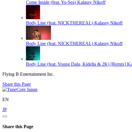
Come Inside (feat. Yo-Sea)
Kalassy Nikoff
Body Line (feat. NICKTHEREAL)
Kalassy Nikoff
Body Line (feat. NICKTHEREAL)
Kalassy Nikoff
Body Line (feat. Young Dalu, Kidella & 2K) [Remix]
Ka
Flying B Entertainment Inc.
Share this Page
EN
JP
Share this Page