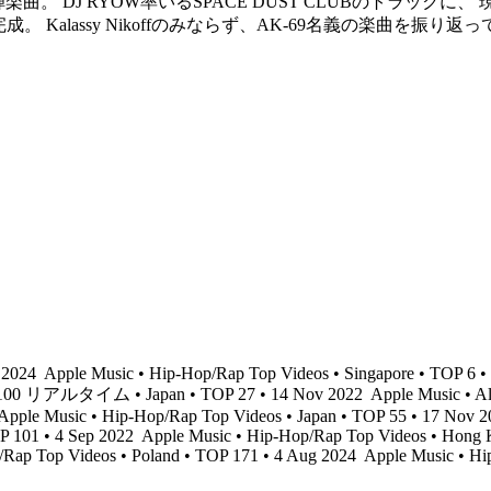
動第二弾楽曲。 DJ RYOW率いるSPACE DUST CLUBのト
。 Kalassy Nikoffのみならず、AK-69名義の楽曲
g 2024
Apple Music • Hip-Hop/Rap Top Videos • Singapore • TOP 6 
リアルタイム • Japan • TOP 27 • 14 Nov 2022
Apple Music • Al
Apple Music • Hip-Hop/Rap Top Videos • Japan • TOP 55 • 17 Nov 
P 101 • 4 Sep 2022
Apple Music • Hip-Hop/Rap Top Videos • Hong 
/Rap Top Videos • Poland • TOP 171 • 4 Aug 2024
Apple Music • Hip