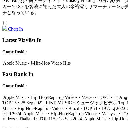
AK-69の別名義アーティスト「Kalassy Nikoff」の再始
ガーYo-Seaを客演に迎えた大人の余裕漂うサマーチューンが完成
チとなっている。
Chart In
Latest Playlist In
Come Inside
Apple Music • J-Hip-Hop Video Hits
Past Rank In
Come Inside
Apple Music • Hip-Hop/Rap Top Videos • Macao • TOP 3 • 17 Au
TOP 15 • 28 Sep 2022
LINE MUSIC • ミュージックビデオ Top 100 
Music • Hip-Hop/Rap Top Videos • Brazil • TOP 51 • 19 Aug 2022
9 Jul 2024
Apple Music • Hip-Hop/Rap Top Videos • Malaysia • TO
Videos • Thailand • TOP 115 • 28 Sep 2024
Apple Music • Hip-Hop