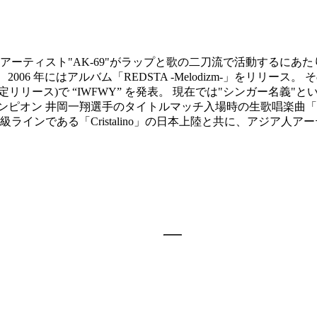
IP HOPアーティスト"AK-69"がラップと歌の二刀流で活動するにあたり、 ラ
、2006 年にはアルバム「REDSTA -Melodizm-」をリリース。 
定リリース)で “IWFWY” を発表。 現在では"シンガー名義"
ピオン 井岡一翔選手のタイトルマッチ入場時の生歌唱楽曲「Cha
最高級ラインである「Cristalino」の日本上陸と共に、アジ