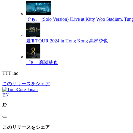
でも、 (Solo Version) [Live at Kitty Woo Stadium, Tung
愛'll TOUR 2024 in Hong Kong
高瀬統也
「8」
高瀬統也
TTT inc
このリリースをシェア
EN
JP
このリリースをシェア