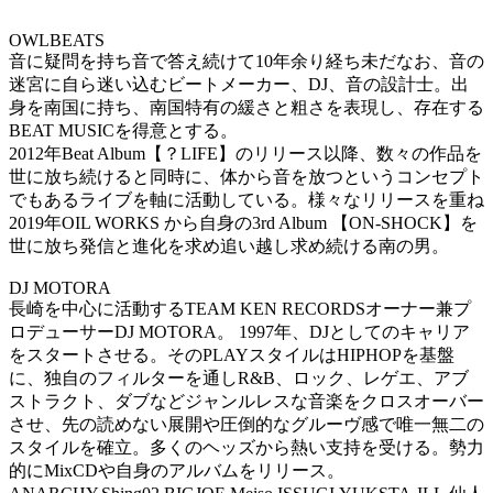
OWLBEATS
音に疑問を持ち音で答え続けて10年余り経ち未だなお、音の
迷宮に自ら迷い込むビートメーカー、DJ、音の設計士。出
身を南国に持ち、南国特有の緩さと粗さを表現し、存在する
BEAT MUSICを得意とする。
2012年Beat Album【？LIFE】のリリース以降、数々の作品を
世に放ち続けると同時に、体から音を放つというコンセプト
でもあるライブを軸に活動している。様々なリリースを重ね
2019年OIL WORKS から自身の3rd Album 【ON-SHOCK】を
世に放ち発信と進化を求め追い越し求め続ける南の男。
DJ MOTORA
長崎を中心に活動するTEAM KEN RECORDSオーナー兼プ
ロデューサーDJ MOTORA。 1997年、DJとしてのキャリア
をスタートさせる。そのPLAYスタイルはHIPHOPを基盤
に、独自のフィルターを通しR&B、ロック、レゲエ、アブ
ストラクト、ダブなどジャンルレスな音楽をクロスオーバー
させ、先の読めない展開や圧倒的なグルーヴ感で唯一無二の
スタイルを確立。多くのヘッズから熱い支持を受ける。勢力
的にMixCDや自身のアルバムをリリース。