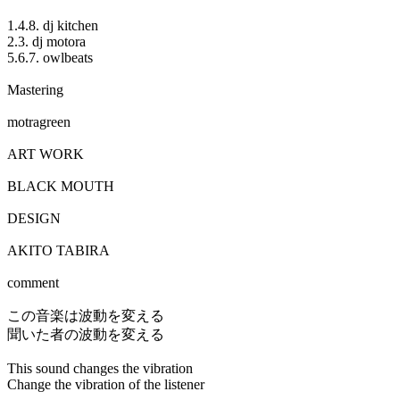
1.4.8. dj kitchen
2.3. dj motora
5.6.7. owlbeats
Mastering
motragreen
ART WORK
BLACK MOUTH
DESIGN
AKITO TABIRA
comment
この音楽は波動を変える
聞いた者の波動を変える
This sound changes the vibration
Change the vibration of the listener