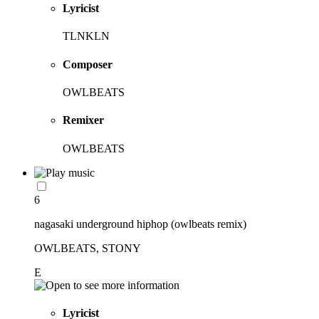
Lyricist
TLNKLN
Composer
OWLBEATS
Remixer
OWLBEATS
6
nagasaki underground hiphop (owlbeats remix)
OWLBEATS, STONY
E
Lyricist