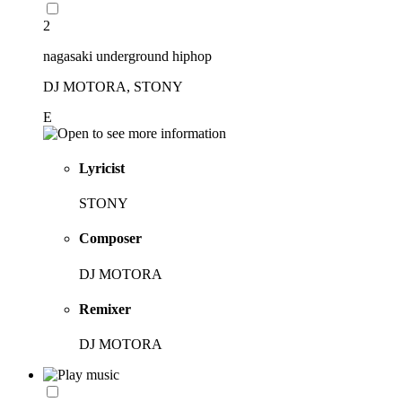
2
nagasaki underground hiphop
DJ MOTORA, STONY
E
Lyricist
STONY
Composer
DJ MOTORA
Remixer
DJ MOTORA