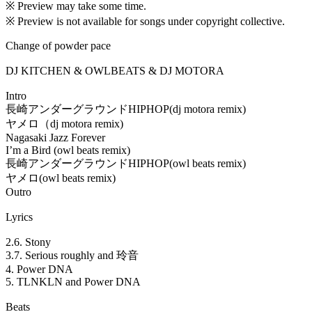
※ Preview may take some time.
※ Preview is not available for songs under copyright collective.
Change of powder pace
DJ KITCHEN & OWLBEATS & DJ MOTORA
Intro
長崎アンダーグラウンドHIPHOP(dj motora remix)
ヤメロ（dj motora remix)
Nagasaki Jazz Forever
I’m a Bird (owl beats remix)
長崎アンダーグラウンドHIPHOP(owl beats remix)
ヤメロ(owl beats remix)
Outro
Lyrics
2.6. Stony
3.7. Serious roughly and 玲音
4. Power DNA
5. TLNKLN and Power DNA
Beats