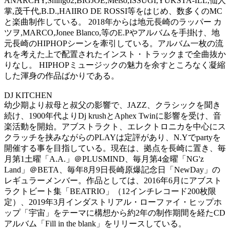
ANARCHY,Shing02,BIGJOE,Meiso,ISSUGI,YUKSTA-ILL,仙人
掌,茂千代,B.D.,HAIIRO DE ROSSI等をはじめ、数多くのMC
と楽曲制作している。 2018年からは地元長崎のラッパー カ
ツヲ,MARCO,Jonee Blanco,等のE.Pやアルバムを手掛け、地
元長崎のHIPHOPシーンを牽引している。アルバム一枚の流
れを考えた上で配置されたインスト・トラックまで全曲抜か
りなし。 HIPHOPミュージックの魅力を余すところなく凝縮
した渾身の作品ばかりである。
DJ KITCHEN
幼少期より叔母と叔父の影響で、JAZZ、クラシックを聞き
続け、1900年代よりDj krushとAphex Twinに影響を受け、音
楽活動を開始。アブストラクト、エレクトロニカを中心にス
クラッチを挟みながらのPLAYは定評があり、N.Yでpartyを
開催する事を目指している。現在は、拠点を長崎に置き、毎
月第1土曜「A.A.」＠PLUSMIND、毎月第4金曜「NG'z
Land」＠BETA、毎年8月9日長崎原爆記念日「NewDay」の
レギュラーメンバー。作品としては、2016年6月にアブスト
ラクトビート集「BEATRIO」（12インチレコード200枚限
定）、2019年3月インダストリアル・ローファイ・ヒップホ
ップ「宇宙」をテーマに構想から約2年の制作期間を経たCD
アルバム「Fill in the blank」をリリースしている。