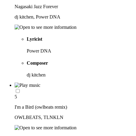
Nagasaki Jazz Forever
dj kitchen, Power DNA
Lyricist
Power DNA
Composer
dj kitchen
5
I'm a Bird (owlbeats remix)
OWLBEATS, TLNKLN