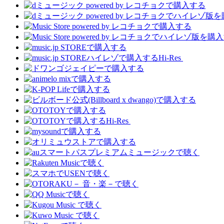
Hi-Res
Hi-Res