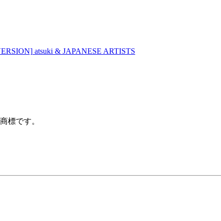
VERSION]
atsuki & JAPANESE ARTISTS
録商標です。