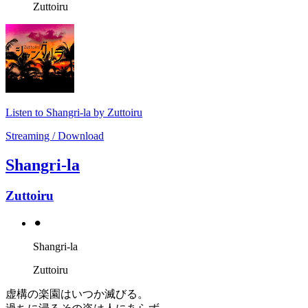
Zuttoiru
Listen to Shangri-la by Zuttoiru
Streaming / Download
Shangri-la
Zuttoiru
⚫︎
Shangri-la
Zuttoiru
虚構の楽園はいつか滅びる。