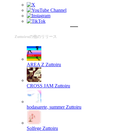
Zuttoiruの他のリリース
AREA Z
Zuttoiru
CROSS JAM
Zuttoiru
hodasarete, summer
Zuttoiru
Solfege
Zuttoiru