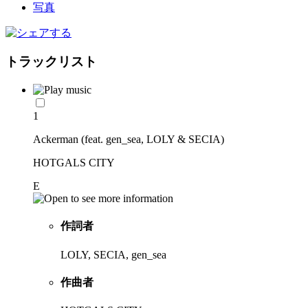
トラックリスト
1
Ackerman (feat. gen_sea, LOLY & SECIA)
HOTGALS CITY
E
作詞者
LOLY, SECIA, gen_sea
作曲者