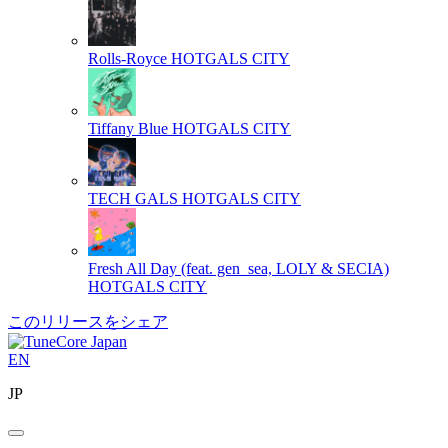
Rolls-Royce
HOTGALS CITY
Tiffany Blue
HOTGALS CITY
TECH GALS
HOTGALS CITY
Fresh All Day (feat. gen_sea, LOLY & SECIA)
HOTGALS CITY
このリリースをシェア
EN
JP