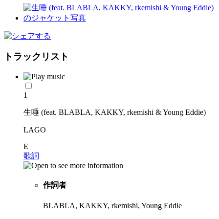
トラックリスト
1
生唾 (feat. BLABLA, KAKKY, rkemishi & Young Eddie)
LAGO
E
歌詞
作詞者
BLABLA, KAKKY, rkemishi, Young Eddie