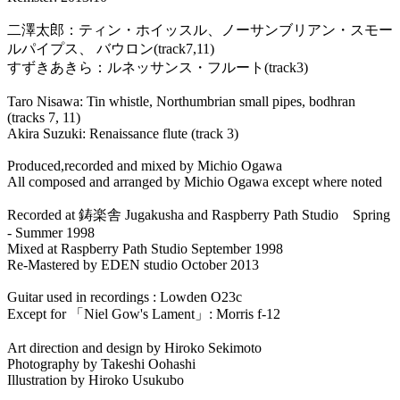
二澤太郎：ティン・ホイッスル、ノーサンブリアン・スモー
ルパイプス、 バウロン(track7,11)
すずきあきら：ルネッサンス・フルート(track3)
Taro Nisawa: Tin whistle, Northumbrian small pipes, bodhran
(tracks 7, 11)
Akira Suzuki: Renaissance flute (track 3)
Produced,recorded and mixed by Michio Ogawa
All composed and arranged by Michio Ogawa except where noted
Recorded at 鋳楽舎 Jugakusha and Raspberry Path Studio Spring
- Summer 1998
Mixed at Raspberry Path Studio September 1998
Re-Mastered by EDEN studio October 2013
Guitar used in recordings : Lowden O23c
Except for 「Niel Gow's Lament」: Morris f-12
Art direction and design by Hiroko Sekimoto
Photography by Takeshi Oohashi
Illustration by Hiroko Usukubo