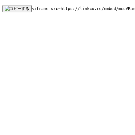
<iframe src=https://linkco.re/embed/mcuVRa