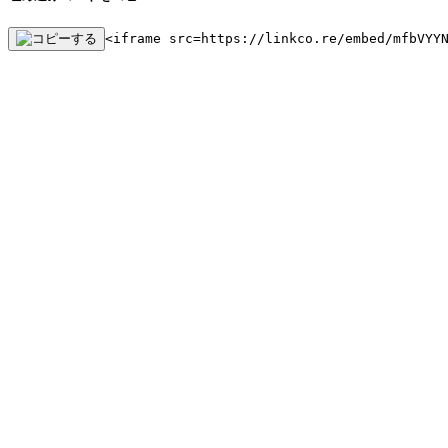
<iframe src=https://linkco.re/embed/mfbVYY