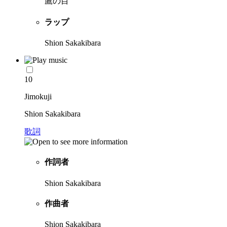
鷹の目
ラップ
Shion Sakakibara
10
Jimokuji
Shion Sakakibara
歌詞
作詞者
Shion Sakakibara
作曲者
Shion Sakakibara