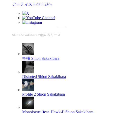
アーティストページへ
Shion Sakakibaraの他のリリース
空欄
Shion Sakakibara
Distorted
Shion Sakakibara
Profile 2
Shion Sakakibara
Monologue (feat. Hawk-I)
Shion Sakakibara