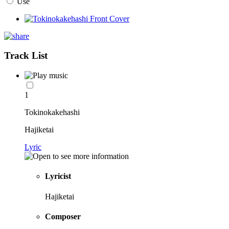
Use
Track List
1
Tokinokakehashi
Hajiketai
Lyric
Lyricist
Hajiketai
Composer