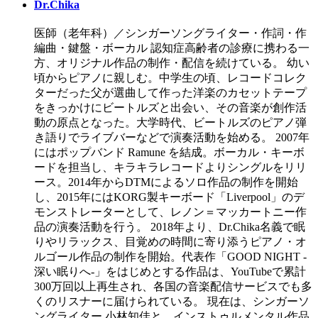
Dr.Chika
医師（老年科）／シンガーソングライター・作詞・作
編曲・鍵盤・ボーカル 認知症高齢者の診療に携わる一
方、オリジナル作品の制作・配信を続けている。 幼い
頃からピアノに親しむ。中学生の頃、レコードコレク
ターだった父が選曲して作った洋楽のカセットテープ
をきっかけにビートルズと出会い、その音楽が創作活
動の原点となった。大学時代、ビートルズのピアノ弾
き語りでライブバーなどで演奏活動を始める。 2007年
にはポップバンド Ramune を結成。ボーカル・キーボ
ードを担当し、キラキラレコードよりシングルをリリ
ース。2014年からDTMによるソロ作品の制作を開始
し、2015年にはKORG製キーボード「Liverpool」のデ
モンストレーターとして、レノン＝マッカートニー作
品の演奏活動を行う。 2018年より、Dr.Chika名義で眠
りやリラックス、目覚めの時間に寄り添うピアノ・オ
ルゴール作品の制作を開始。代表作「GOOD NIGHT -
深い眠りへ-」をはじめとする作品は、YouTubeで累計
300万回以上再生され、各国の音楽配信サービスでも多
くのリスナーに届けられている。 現在は、シンガーソ
ングライター 小林知佳と、インストゥルメンタル作品