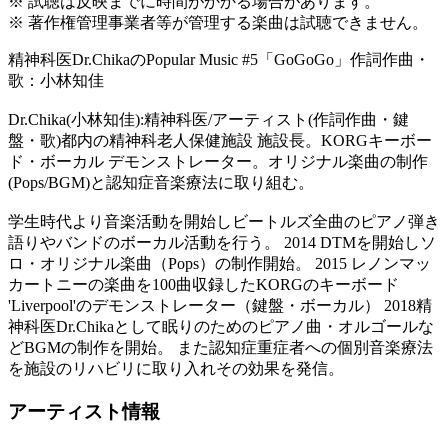
※ 試聴は反映までに時間がかかる場合があります。
※ 著作権管理事業者等が管理する楽曲は試聴できません。
精神科医Dr.ChikaのPopular Music #5「GoGoGo」作詞作曲・
歌：小林知佳
Dr.Chika(小林知佳):精神科医/アーティスト(作詞作曲・鍵
盤・歌)都内の精神科老人保健施設 施設長。KORGキーボー
ド・ボーカル デモンストレーター。オリジナル楽曲の制作
(Pops/BGM)と認知症音楽療法に取り組む。
学生時代より音楽活動を開始しビートルズ全曲のピアノ弾き
語りやバンドのボーカル活動を行う。 2014 DTMを開始しソ
ロ・オリジナル楽曲（Pops）の制作開始。 2015 レノンマッ
カートニーの楽曲を100曲収録したKORGのキーボード
'Liverpool'のデモンストレーター（鍵盤・ボーカル） 2018精
神科医Dr.Chikaとして眠りのためのピアノ曲・オルゴールな
どBGMの制作を開始。 また認知症重症者への個別音楽療法
を施設のリハビリに取り入れその効果を発信。
アーティスト情報