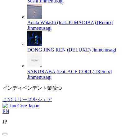
Sushi
Jinmenusagi
Anata Watashi (feat. JUMADIBA) [Remix]
Jinmenusagi
DONG JING REN (DELUXE)
Jinmenusagi
SAKURABA (feat. ACE COOL) [Remix]
Jinmenusagi
インディペンデント業放つ
このリリースをシェア
EN
JP