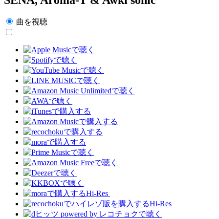
曲を視聴
Hi-Res
Hi-Res