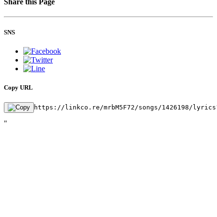
Share this Page
SNS
Copy URL
https://linkco.re/mrbM5F72/songs/1426198/lyrics
"