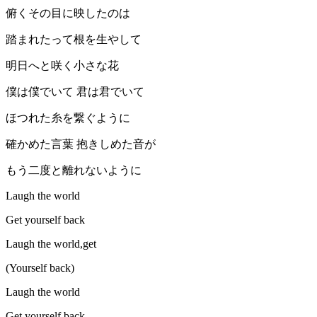
俯くその目に映したのは
踏まれたって根を生やして
明日へと咲く小さな花
僕は僕でいて 君は君でいて
ほつれた糸を繋ぐように
確かめた言葉 抱きしめた音が
もう二度と離れないように
Laugh the world
Get yourself back
Laugh the world,get
(Yourself back)
Laugh the world
Get yourself back