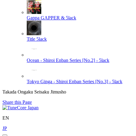
Gappa
GAPPER & 5lack
Title
5lack
Ocean - Shiroi Enban Series [No.2] -
5lack
Tokyo Ginga - Shiroi Enban Series [No.3] -
5lack
Takada Ongaku Seisaku Jimusho
Share this Page
EN
JP