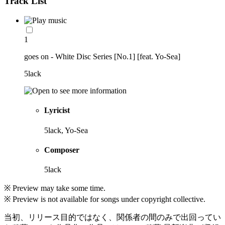
Track List
1
goes on - White Disc Series [No.1] [feat. Yo-Sea]
5lack
Lyricist
5lack, Yo-Sea
Composer
5lack
※ Preview may take some time.
※ Preview is not available for songs under copyright collective.
当初、リリース目的ではなく、関係者の間のみで出回ってい