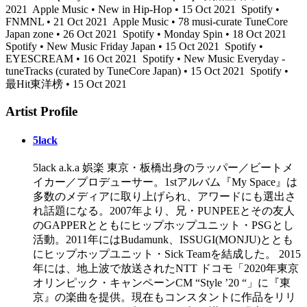
2021
Apple Music • New in Hip-Hop • 15 Oct 2021
Spotify •
FNMNL • 21 Oct 2021
Apple Music • 78 musi-curate TuneCore
Japan zone • 26 Oct 2021
Spotify • Monday Spin • 18 Oct 2021
Spotify • New Music Friday Japan • 15 Oct 2021
Spotify •
EYESCREAM • 16 Oct 2021
Spotify • New Music Everyday -
tuneTracks (curated by TuneCore Japan) • 15 Oct 2021
Spotify •
最Hit東洋榜 • 15 Oct 2021
Artist Profile
5lack
5lack a.k.a 娯楽 東京・板橋出身のラッパー／ビートメ
イカー／プロデューサー。1stアルバム『My Space』は
多数のメディアに取り上げられ、アワードにも選出さ
れ話題になる。2007年より、兄・PUNPEEとその友人
のGAPPERとともにヒップホップユニット・PSGとし
活動。2011年にはBudamunk、ISSUGI(MONJU)ととも
にヒップホップユニット・Sick Teamを結成した。 2015
年には、地上波で放送されたNTT ドコモ「2020年東京
オリンピック・キャンペーンCM “Style ’20 “」に『東
京』の楽曲を提供。現在もコンスタントに作品をリリ