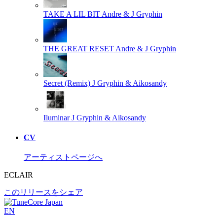
TAKE A LIL BIT
Andre & J Gryphin
THE GREAT RESET
Andre & J Gryphin
Secret (Remix)
J Gryphin & Aikosandy
Iluminar
J Gryphin & Aikosandy
CV
アーティストページへ
ECLAIR
このリリースをシェア
EN