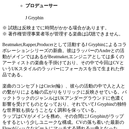
プロデューサー
J Gryphin
※ 試聴は反映までに時間がかかる場合があります。
※ 著作権管理事業者等が管理する楽曲は試聴できません。
Beatmaker,Rapper,Producerとして活動するJ Gryphinによるコラ
ボレーションシリーズの新曲。彼はラッパーのAndreとの活
動がメインではあるがBeatmaker,エンジニアとしては多くの
アーティストの楽曲を手掛けており、その中で今回はCVと
いうUKスタイルのラッパーにフォーカスを当て生まれた作
品である。
楽曲のコンセプトはCircle(輪）、彼らの活動の中で人と人と
の繫がりによる輪の広がりをリリックに反映させている。バ
ックトラックのジャンルはUKアンダーグラウンドに色濃く
影響を受けてものとなっており、それでいてJ Gryphinの独特
な世界観も損なうことなく調和を保っている。
ラップはCVがメインを務め、その合間にJ Gryphinがラップ
をするという少しユニークな構成。CVの落ち着いた最新の
Flowがシックなビートにマッチする踊れる一曲となった。