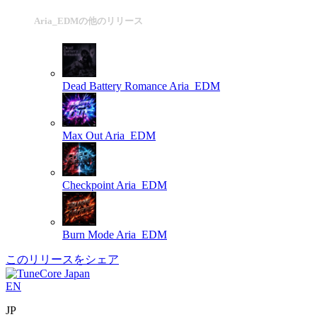
Aria_EDMの他のリリース
Dead Battery Romance
Aria_EDM
Max Out
Aria_EDM
Checkpoint
Aria_EDM
Burn Mode
Aria_EDM
このリリースをシェア
EN
JP