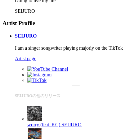
Going to live my life
SEIJURO
Artist Profile
SEIJURO
I am a singer songwriter playing majorly on the TikTok
Artist page
SEIJUROの他のリリース
worry (feat. KC)
SEIJURO