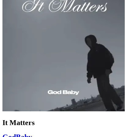
It Matters
GodBaby