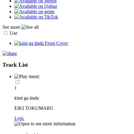
See more
Use
Track List
1
kimi ga iinda
EIKI TOKUMARU
Lyric