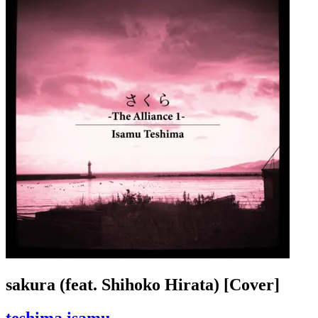
sakura (feat. Shihoko Hirata) [Cover]
teshima isamu