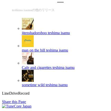
teshima isamuの他のリリース
jitenshadoroboo
teshima isamu
man on the hill
teshima isamu
Cafe and cigarettes
teshima isamu
sometime wild
teshima isamu
LineDriveRecord
Share this Page