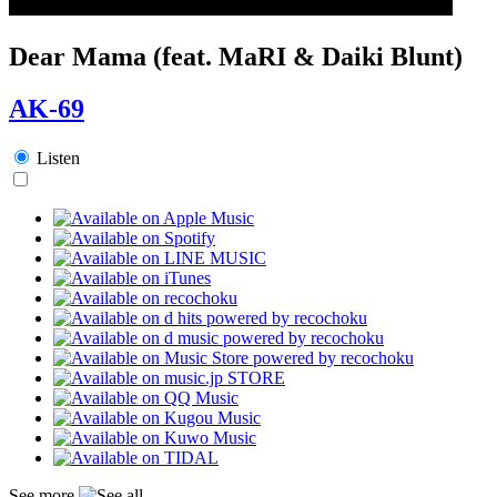
Dear Mama (feat. MaRI & Daiki Blunt)
AK-69
Listen
See more