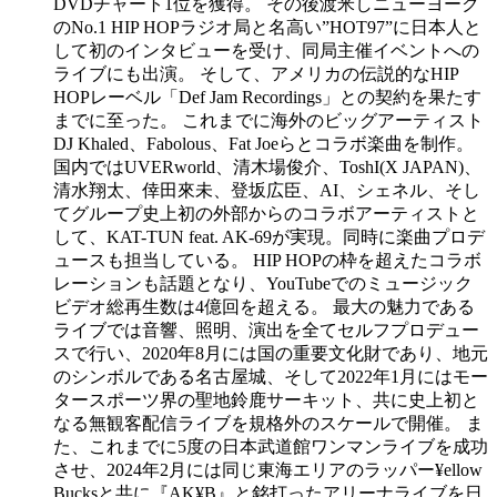
DVDチャート1位を獲得。 その後渡米しニューヨーク
のNo.1 HIP HOPラジオ局と名高い”HOT97”に日本人と
して初のインタビューを受け、同局主催イベントへの
ライブにも出演。 そして、アメリカの伝説的なHIP
HOPレーベル「Def Jam Recordings」との契約を果たす
までに至った。 これまでに海外のビッグアーティスト
DJ Khaled、Fabolous、Fat Joeらとコラボ楽曲を制作。
国内ではUVERworld、清木場俊介、ToshI(X JAPAN)、
清水翔太、倖田來未、登坂広臣、AI、シェネル、そし
てグループ史上初の外部からのコラボアーティストと
して、KAT-TUN feat. AK-69が実現。同時に楽曲プロデ
ュースも担当している。 HIP HOPの枠を超えたコラボ
レーションも話題となり、YouTubeでのミュージック
ビデオ総再生数は4億回を超える。 最大の魅力である
ライブでは音響、照明、演出を全てセルフプロデュー
スで行い、2020年8月には国の重要文化財であり、地元
のシンボルである名古屋城、そして2022年1月にはモー
タースポーツ界の聖地鈴鹿サーキット、共に史上初と
なる無観客配信ライブを規格外のスケールで開催。 ま
た、これまでに5度の日本武道館ワンマンライブを成功
させ、2024年2月には同じ東海エリアのラッパー¥ellow
Bucksと共に『AK¥B』と銘打ったアリーナライブを日