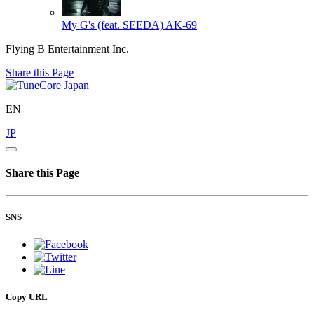
My G's (feat. SEEDA)
AK-69
Flying B Entertainment Inc.
Share this Page
EN
JP
Share this Page
SNS
Copy URL