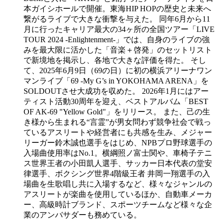
本ガイシホールで開催。東海HIP HOPの歴史と未来へ
繋がるライブで大きな衝撃を与えた。 同年6月から11
月に行ったキャリア最大の34ヶ所の全国ツアー「LIVE
TOUR 2024 -Enlightenment-」では、自身のライブの強
みを最大限に活かした「音楽＋啓発」のセットリスト
で新境地を掲示し、各地で大きな評価を得た。 そし
て、2025年6月9日（69の日）に初の横浜アリーナワン
マンライブ「69 -My G’s in YOKOHAMA ARENA」を
SOLDOUTさせ大成功を収めた。 2026年1月にはアー
ティスト活動30周年を迎え、ベストアルバム「BEST
OF AK-69 "Yellow Gold"」をリリース。 また、己の生
き様から生まれる“言霊”が男女問わず競争社会で戦っ
ているアスリートや経営者にも共感を生み、メジャー
リーガー鈴木誠也選手をはじめ、NPBプロ野球選手の
入場曲使用率はNo.1。横綱照ノ富士関や、車椅子テニ
ス世界王者の小田凱人選手、サッカー日本代表の堂安
律選手、ボクシング世界4階級王者 井岡一翔選手の入
場曲を生歌唱し共に入場するなど、様々なジャンルの
アスリートが楽曲を使用しているほか、自動車メーカ
ー、高級時計ブランド、スポーツチームなど様々な企
業のアンバサダーも務めている。