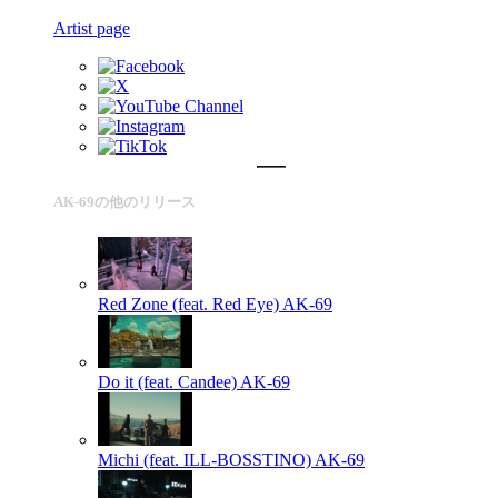
Artist page
AK-69の他のリリース
Red Zone (feat. Red Eye)
AK-69
Do it (feat. Candee)
AK-69
Michi (feat. ILL-BOSSTINO)
AK-69