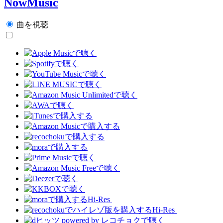
NowMusic
曲を視聴
Hi-Res
Hi-Res