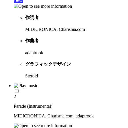
歌詞
作詞者
MIDICRONICA, Charisma.com
作曲者
adaptrook
グラフィックデザイン
Steroid
2
Parade (Instrumental)
MIDICRONICA, Charisma.com, adaptrook