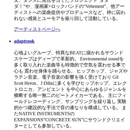
又、ダンスに焦点を当てたプロジェクト“ダダ
ダ！”や、漫画家×ロックバンドの“Vehement”、他アー
ティストへの楽曲提供やプロデュースなど、枠に囚わ
れない感覚とユーモアを振り回して活動している。
アーティストページへ
adaptrook
心地よいグルーブ、特異なBEATに描かれるサウンド
スケープはディープで革新的。 Environmental soundを
多く取り入れた楽曲等も特徴的で空気を震わせる事で
心も 震わせ身体を踊らせる。 ヒップホップ、ジャズや
ラテン音楽、電子音楽の影響を強く受けており Gil
Scott Heron、J Dillaに多くを学びヒップホップ、エレク
トロニカ、アンビエント を中心にあらゆるジャンルを
横断する唯一無二のビートメイカーである。 主にフィ
ールドレコーディング、サンプリングを繰り返し 実験
的かつ建設的な手法で音の連なりを構成している。 ま
たNATIVE INSTRUMENTSの
EXPANSIONS”CONCRETE SUN”にサウンドクリエイ
ターとしても参加している。