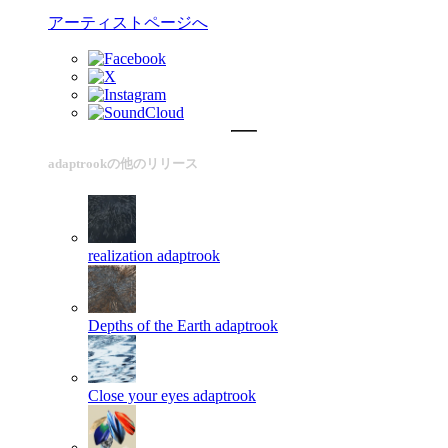
アーティストページへ
adaptrookの他のリリース
realization
adaptrook
Depths of the Earth
adaptrook
Close your eyes
adaptrook