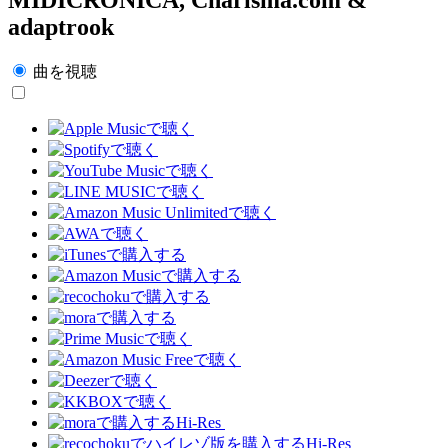
adaptrook
曲を視聴
Hi-Res
Hi-Res