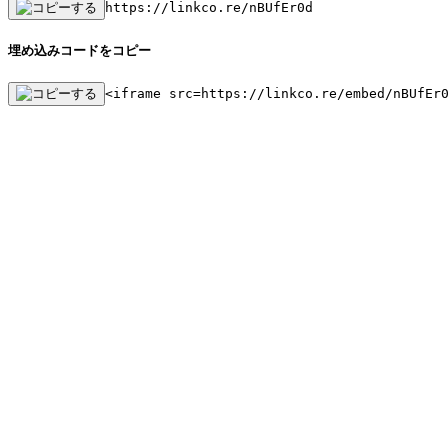
https://linkco.re/nBUfEr0d
埋め込みコードをコピー
<iframe src=https://linkco.re/embed/nBUfEr