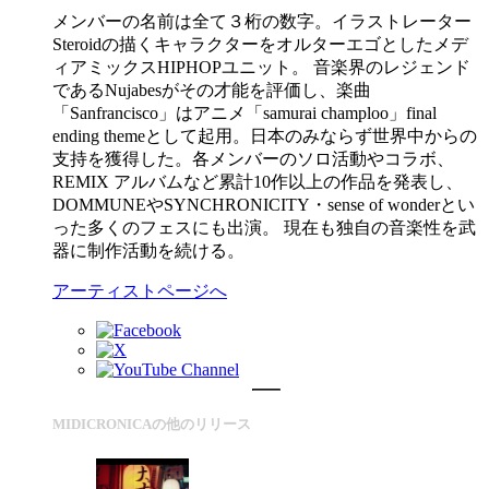
メンバーの名前は全て３桁の数字。イラストレーター
Steroidの描くキャラクターをオルターエゴとしたメデ
ィアミックスHIPHOPユニット。 音楽界のレジェンド
であるNujabesがその才能を評価し、楽曲
「Sanfrancisco」はアニメ「samurai champloo」final
ending themeとして起用。日本のみならず世界中からの
支持を獲得した。各メンバーのソロ活動やコラボ、
REMIX アルバムなど累計10作以上の作品を発表し、
DOMMUNEやSYNCHRONICITY・sense of wonderとい
った多くのフェスにも出演。 現在も独自の音楽性を武
器に制作活動を続ける。
アーティストページへ
MIDICRONICAの他のリリース