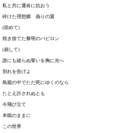
私と共に運命に抗おう
砕けた理想郷 偽りの翼
(崇めて)
焼き捨てた黎明のバビロン
(崩して)
誰にも縋らぬ誓いを胸に光へ
別れを告げよ
鳥籠の中でただ死にゆくのなら
たとえ許されぬとも
今飛び立て
本能のままに
この世界