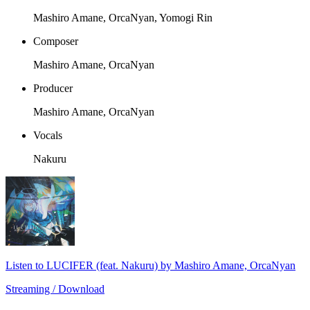
Mashiro Amane, OrcaNyan, Yomogi Rin
Composer
Mashiro Amane, OrcaNyan
Producer
Mashiro Amane, OrcaNyan
Vocals
Nakuru
Listen to LUCIFER (feat. Nakuru) by Mashiro Amane, OrcaNyan
Streaming / Download