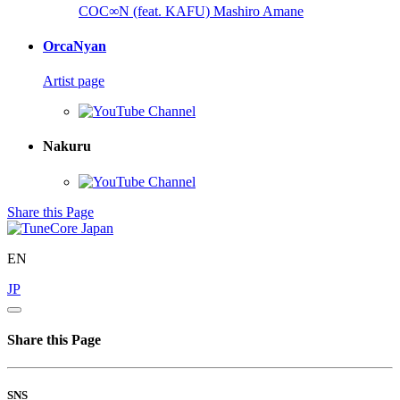
COC∞N (feat. KAFU)
Mashiro Amane
OrcaNyan
Artist page
Nakuru
Share this Page
EN
JP
Share this Page
SNS