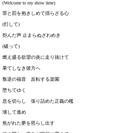
(Welcome to my show time)
罪と罰を抱きしめて揺らざる心
(灯して)
拒んだ声 止まらぬざわめき
(破って)
燃え盛る欲望の炎に走り抜けて
果てしなき彼方へ
叛逆の福音 反転する楽園
堕ちてゆく
息を切らし 張り詰めた正義の檻
壊して進め
焦がれた夢を照らし出す