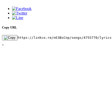
Copy URL
https://linkco.re/nE3BsCnp/songs/4755770/lyrics
"